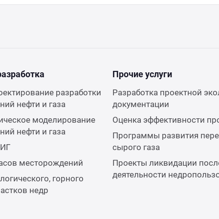
разработка
Прочие услуги
оектирование разработки
Разработка проектной эко
ий нефти и газа
документации
ическое моделирование
Оценка эффективности пр
ий нефти и газа
Программы развития пере
КИГ
сырого газа
пасов месторождений
Проекты ликвидации посл
деятельности недропольз
логического, горного
частков недр