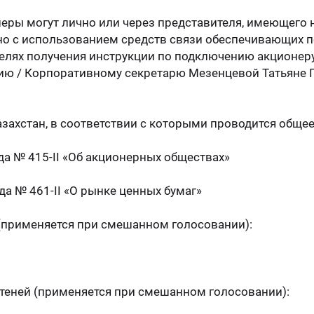
онеры могут лично или через представителя, имеюще
 с использованием средств связи обеспечивающих пер
 целях получения инструкции по подключению акционер
ю / Корпоративному секретарю Мезенцевой Татьяне Ге
захстан, в соответствии с которыми проводится обще
ода № 415-II «Об акционерных обществах»
да № 461-II «О рынке ценных бумаг»
 (применяется при смешанном голосовании):
етеней (применяется при смешанном голосовании):