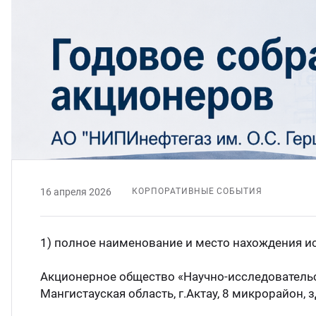
партамент бурения
цензии и аттестаты
7 (7122) 933 039
партамент охраны недр
идетельства и сертификаты
 (499) 649 02 08
партамент оценки инвестиций
тенты
75 (17) 227 05 04
ИЛЦ
учные труды
кансии
16 апреля 2026
КОРПОРАТИВНЫЕ СОБЫТИЯ
1) полное наименование и место нахождения и
Акционерное общество «Научно-исследовательск
Мангистауская область, г.Актау, 8 микрорайон, 