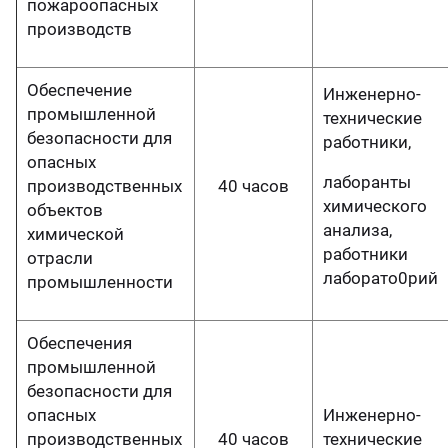
пожароопасных
производств
Обеспечение
Инженерно-
промышленной
технические
безопасности для
работники,
опасных
лаборанты
производственных
40 часов
химического
объектов
анализа,
химической
работники
отрасли
лаборато0рий
промышленности
Обеспечения
промышленной
безопасности для
опасных
Инженерно-
производственных
40 часов
технические