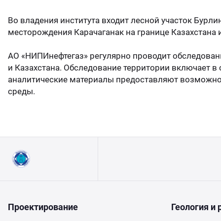
партамент бурения
цензии и аттестаты
7 (7122) 933 039
Во владения института входит лесной участок Бурл
месторождения Карачаганак на границе Казахстана 
партамент охраны недр
идетельства и сертификаты
 (499) 649 02 08
АО «НИПИнефтегаз» регулярно проводит обследовани
партамент оценки инвестиций
тенты
и Казахстана. Обследование территории включает в 
75 (17) 227 05 04
аналитические материалы предоставляют возможнос
среды.
ИЛЦ
учные труды
кансии
Проектирование
Геология и 