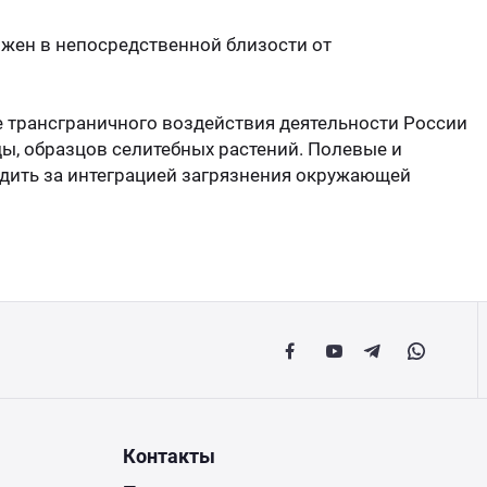
Напра
Атырау
ожен в непосредственной близости от
Напра
Москва
е трансграничного воздействия деятельности России
Напр
ды, образцов селитебных растений. Полевые и
Минск
дить за интеграцией загрязнения окружающей
Напра
Мобил
Керн
Контакты