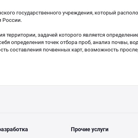
инского государственного учреждения, который распол
и России.
я территории, задачей которого является определени
себя определения точек отбора проб, анализ почвы, во
ть составления почвенных карт, возможность просле
разработка
Прочие услуги