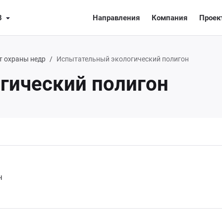
8
Направления
Компания
Проек
т охраны недр
Испытательный экологический полигон
гический полигон
н