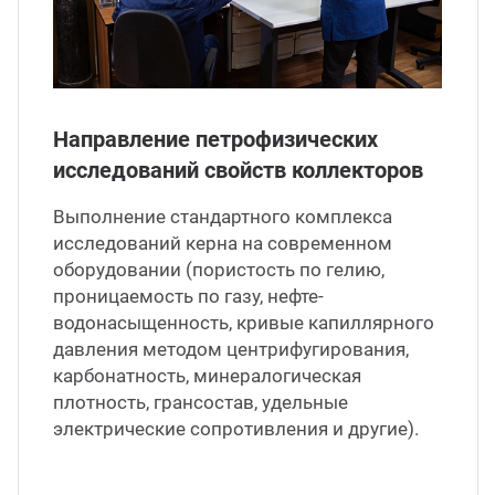
нефт
партамент бурения
цензии и аттестаты
7 (7122) 933 039
Атырау
Напр
партамент охраны недр
идетельства и сертификаты
нефт
 (499) 649 02 08
Москва
Направление петрофизических
партамент оценки инвестиций
тенты
Напр
75 (17) 227 05 04
Минск
исследований свойств коллекторов
анал
ИЛЦ
учные труды
Выполнение стандартного комплекса
исследований керна на современном
Напра
оборудовании (пористость по гелию,
кансии
проницаемость по газу, нефте-
Напр
водонасыщенность, кривые капиллярного
давления методом центрифугирования,
карбонатность, минералогическая
Напра
плотность, грансостав, удельные
электрические сопротивления и другие).
Моби
нефти